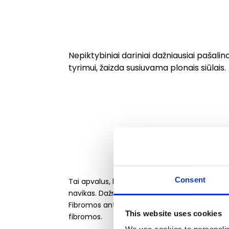
Nepiktybiniai dariniai dažniausiai pašalin
tyrimui, žaizda susiuvama plonais siūlais.
Consent
Tai apvalus, kietas lygaus paviršiaus darinys
navikas. Dažniausiai fibromų tipai yra: angiof
Fibromos ant odos (nepiktybinės odos išaugos
This website uses cookies
fibromos.