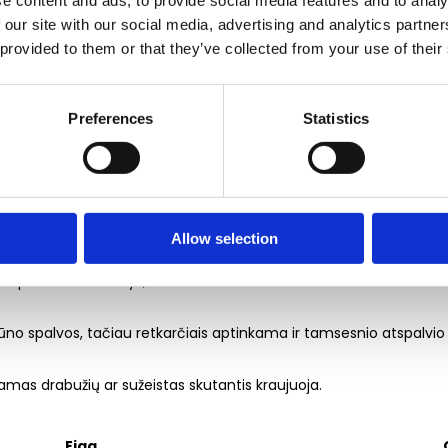
e content and ads, to provide social media features and to analy
Simptomai
 our site with our social media, advertising and analytics partn
 provided to them or that they’ve collected from your use of their
s;
jytės;
Preferences
Statistics
nepakitusio epitelio;
ys, bet gali didėti;
ūpų paviršiuje, bet gali būti ir kitose burnos rtmės vietose.
Allow selection
ne paviršiumi darinys;
 kūno spalvos, tačiau retkarčiais aptinkama ir tamsesnio atspalvio 
inamas drabužių ar sužeistas skutantis kraujuoja.
Eiga