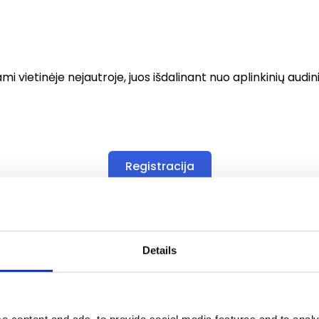
ami vietinėje nejautroje, juos išdalinant nuo aplinkinių audi
Registracija
Fibroma
Details
. Fibromos gali būti aptinkamas tiek ant veido odos, tiek burnos 
ibromos (mažos papulės apie nosį ir skruostų srityje).
), burnos ertmės fibromos ( formuojasi ant dantenų, žandų gleivin