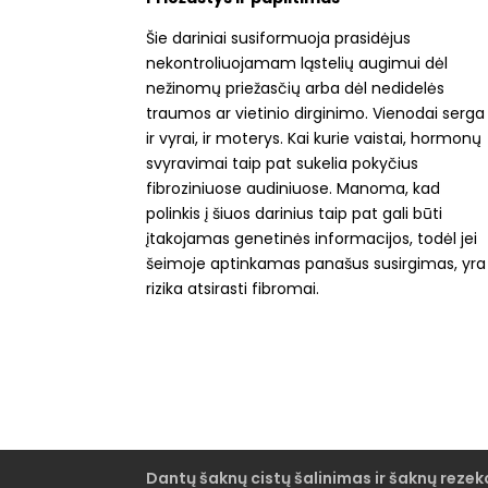
Šie dariniai susiformuoja prasidėjus
nekontroliuojamam ląstelių augimui dėl
nežinomų priežasčių arba dėl nedidelės
traumos ar vietinio dirginimo. Vienodai serga
ir vyrai, ir moterys. Kai kurie vaistai, hormonų
svyravimai taip pat sukelia pokyčius
fibroziniuose audiniuose. Manoma, kad
polinkis į šiuos darinius taip pat gali būti
įtakojamas genetinės informacijos, todėl jei
šeimoje aptinkamas panašus susirgimas, yra
rizika atsirasti fibromai.
Dantų šaknų cistų šalinimas ir šaknų rezek