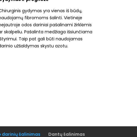
Chirurginis gydymas yra vienas iš būdų,
naudojamų fibromoms šalinti. Vietinėje
nejautroje odos dariniai pašalinami žirklėmis
ar skalpeliu. Pašalinta medžiaga išsiunčiama
ištyrimui. Taip pat gali būti naudojamas
darinio užšaldymas skystu azotu.
o darinių šalinimas
Dantų šalinimas