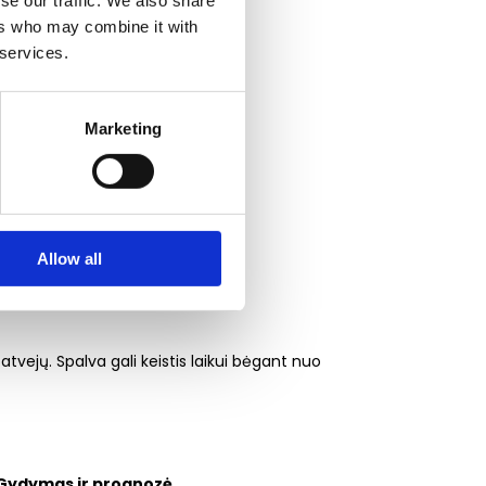
se our traffic. We also share
ers who may combine it with
 services.
Marketing
Allow all
atvejų. Spalva gali keistis laikui bėgant nuo
Gydymas ir prognozė