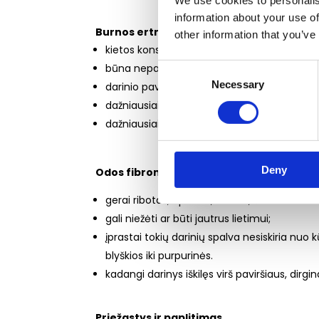
We use cookies to personalis
information about your use of
Burnos ertmės fibroma:
other information that you’ve
kietos konsistencijos, gerai apribotas dariny
būna nepaslankus arba prisitvirtinęs ant ko
Consent
Necessary
Selection
darinio paviršius lygus, švelnus, dengiamas 
dažniausiai tai yra vienas, besimptomis darin
dažniausiai atsiranda vidiniame skruostų ir l
Deny
Odos fibroma:
gerai ribotas, apvalus, mažas, švelniu arba 
gali niežėti ar būti jautrus lietimui;
įprastai tokių darinių spalva nesiskiria nuo
blyškios iki purpurinės.
kadangi darinys iškilęs virš paviršiaus, dirg
Priežastys ir paplitimas