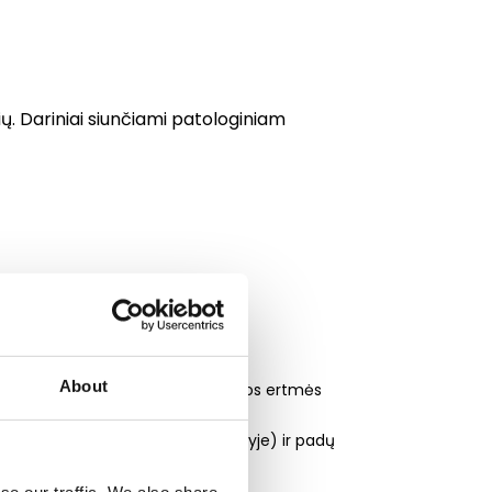
nių. Dariniai siunčiami patologiniam
About
ertmėje. Tai dažnas gerybinis burnos ertmės
ės, lūpų, liežuvio, gomurio srityje) ir padų