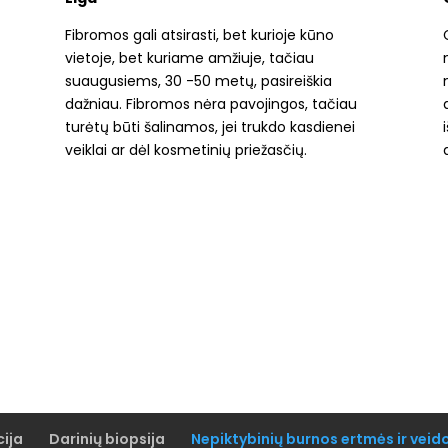
Fibromos gali atsirasti, bet kurioje kūno
vietoje, bet kuriame amžiuje, tačiau
suaugusiems, 30 -50 metų, pasireiškia
dažniau. Fibromos nėra pavojingos, tačiau
turėtų būti šalinamos, jei trukdo kasdienei
veiklai ar dėl kosmetinių priežasčių.
cija
Darinių biopsija
Nepiktybinių burnos ertmės ir veid