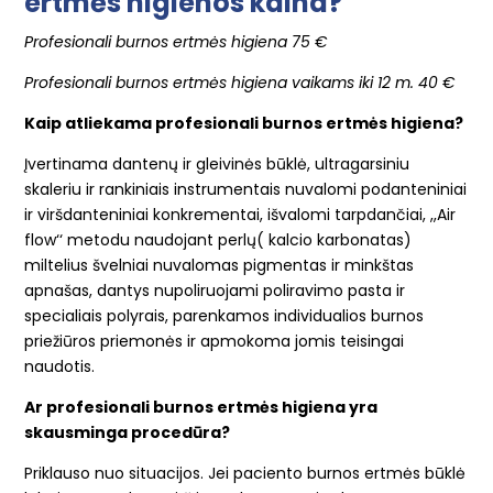
ertmės higienos kaina?
Profesionali burnos ertmės higiena 75 €
Profesionali burnos ertmės higiena vaikams iki 12 m. 40 €
Kaip atliekama profesionali burnos ertmės higiena?
Įvertinama dantenų ir gleivinės būklė, ultragarsiniu
skaleriu ir rankiniais instrumentais nuvalomi podanteniniai
ir viršdanteniniai konkrementai, išvalomi tarpdančiai, ,,Air
flow‘‘ metodu naudojant perlų( kalcio karbonatas)
miltelius švelniai nuvalomas pigmentas ir minkštas
apnašas, dantys nupoliruojami poliravimo pasta ir
specialiais polyrais, parenkamos individualios burnos
priežiūros priemonės ir apmokoma jomis teisingai
naudotis.
Ar profesionali burnos ertmės higiena yra
skausminga procedūra?
Priklauso nuo situacijos. Jei paciento burnos ertmės būklė