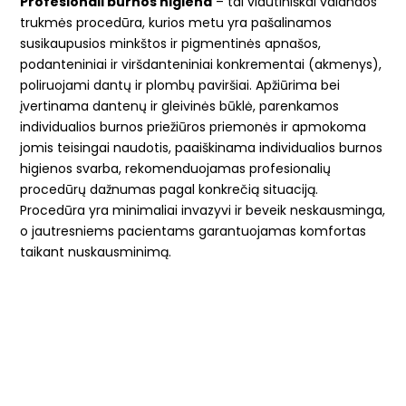
Profesionali burnos higiena
– tai vidutiniškai valandos
trukmės procedūra, kurios metu yra pašalinamos
susikaupusios minkštos ir pigmentinės apnašos,
podanteniniai ir viršdanteniniai konkrementai (akmenys),
poliruojami dantų ir plombų paviršiai. Apžiūrima bei
įvertinama dantenų ir gleivinės būklė, parenkamos
individualios burnos priežiūros priemonės ir apmokoma
jomis teisingai naudotis, paaiškinama individualios burnos
higienos svarba, rekomenduojamas profesionalių
procedūrų dažnumas pagal konkrečią situaciją.
Procedūra yra minimaliai invazyvi ir beveik neskausminga,
o jautresniems pacientams garantuojamas komfortas
taikant nuskausminimą.