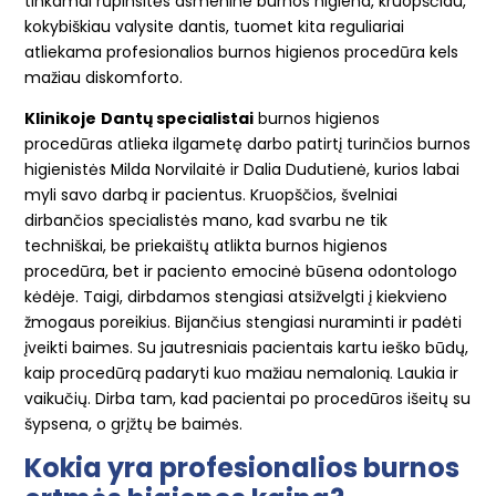
tinkamai rūpinsitės asmenine burnos higiena, kruopščiau,
kokybiškiau valysite dantis, tuomet kita reguliariai
atliekama profesionalios burnos higienos procedūra kels
mažiau diskomforto.
Klinikoje
Dantų specialistai
burnos higienos
procedūras atlieka ilgametę darbo patirtį turinčios burnos
higienistės Milda Norvilaitė ir Dalia Dudutienė, kurios labai
myli
savo darbą ir pacientus. Kruopščios, švelniai
dirbančios specialistės mano, kad svarbu ne tik
techniškai, be priekaištų atlikta burnos higienos
procedūra, bet ir paciento emocinė būsena odontologo
kėdėje. Taigi, dirbdamos stengiasi atsižvelgti į kiekvieno
žmogaus poreikius. Bijančius stengiasi nuraminti ir padėti
įveikti baimes. Su jautresniais pacientais kartu ieško būdų,
kaip procedūrą padaryti kuo mažiau nemalonią. Laukia ir
vaikučių. Dirba tam, kad pacientai po procedūros išeitų su
šypsena, o grįžtų be baimės.
Kokia yra profesionalios burnos