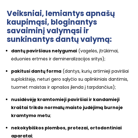
Veiksniai, lemiantys apnašų
kaupimąsi, bloginantys
savaiminį valymąsi ir
sunkinantys dantų valymą:
dantų paviršiaus nelygumai
(vagelės, įtrūkimai,
ėduonies ertmės ir demineralizacijos sritys);
pakitusi dantų forma
(dantys, kurių artimieji paviršiai
suplokštėję, neturi gero sąlyčio su aplinkiniais dantimis,
tuomet maistas ir apnašos įlenda į tarpdančius);
nusidėvėję kramtomieji paviršiai ir kandamieji
kraštai trikdo normalų maisto judėjimą burnoje
kramtymo metu
;
nekokybiškos plombos, protezai, ortodontiniai
aparatai
;