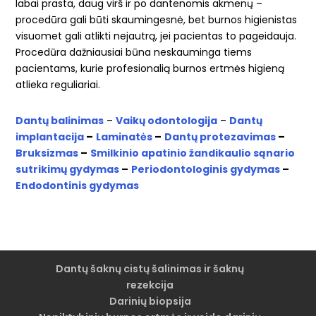
labai prasta, daug virš ir po dantenomis akmenų –
procedūra gali būti skaumingesnė, bet burnos higienistas
visuomet gali atlikti nejautrą, jei pacientas to pageidauja.
Procedūra dažniausiai būna neskauminga tiems
pacientams, kurie profesionalią burnos ertmės higieną
atlieka reguliariai.
Dantų balinimas
–
Vaikų odontologija
–
Dantų
implantacija
–
Laminatės
–
Dantų protezavimas
–
Bruksizmas
–
Smilkinio apatinio žandikaulio sąnario
sutrikimų gydymas
–
Periodontologinis gydymas
–
Endodontinis gydymas
Dantų šaknų cistų šalinimas ir šaknų
rezekcija
Darinių biopsija