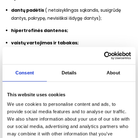
dantų padėtis
( netaisyklingas sąkandis, susigrūdę
dantys, pakrypę, nevisiškai išdygę dantys);
hipertrofinės dantenos;
vaistų vartojimas ir tabakas;
valgomo maisto savybės
( saldumynai, lipnus,
minkštas maistas skatina apnašų kaupimąsi);
Consent
Details
About
asmeninės savybės
( žinios ir motyvacija, igūdžiai ir
sugebėjimai);
This website uses cookies
emocinė būklė
(dėl įtampos, nerimo mažėja seilėtekis,
esant emociniams sutrikimams, dažnai valgoma daug
We use cookies to personalise content and ads, to
cukraus turinčio maisto).
provide social media features and to analyse our traffic.
We also share information about your use of our site with
our social media, advertising and analytics partners who
may combine it with other information that you’ve