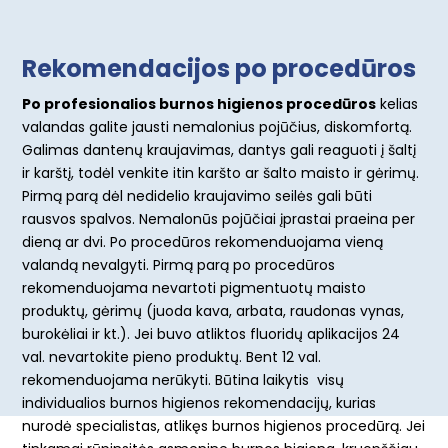
Rekomendacijos po procedūros
Po profesionalios burnos higienos procedūros
kelias
valandas galite jausti nemalonius pojūčius, diskomfortą.
Galimas dantenų kraujavimas, dantys gali reaguoti į šaltį
ir karštį, todėl venkite itin karšto ar šalto maisto ir gėrimų.
Pirmą parą dėl nedidelio kraujavimo seilės gali būti
rausvos spalvos. Nemalonūs pojūčiai įprastai praeina per
dieną ar dvi. Po procedūros rekomenduojama vieną
valandą nevalgyti. Pirmą parą po procedūros
rekomenduojama nevartoti pigmentuotų maisto
produktų, gėrimų (juoda kava, arbata, raudonas vynas,
burokėliai ir kt.). Jei buvo atliktos fluoridų aplikacijos 24
val. nevartokite pieno produktų. Bent 12 val.
rekomenduojama nerūkyti. Būtina laikytis visų
individualios burnos higienos rekomendacijų, kurias
nurodė specialistas, atlikęs burnos higienos procedūrą. Jei