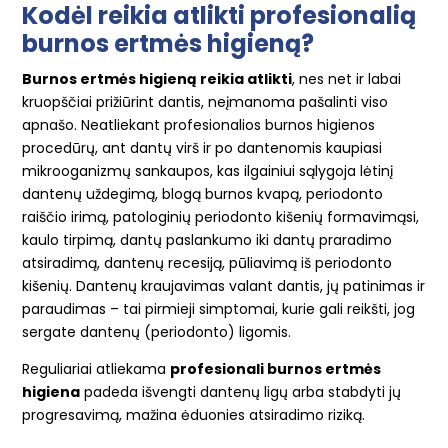
Kodėl reikia atlikti profesionalią
burnos ertmės higieną?
Burnos ertmės higieną reikia atlikti
, nes net ir labai
kruopščiai prižiūrint dantis, neįmanoma pašalinti viso
apnašo.
Neatliekant profesionalios burnos higienos
procedūrų, ant dantų virš ir po dantenomis kaupiasi
mikrooganizmų sankaupos, kas ilgainiui sąlygoja lėtinį
dantenų uždegimą, blogą burnos kvapą, periodonto
raiščio irimą, patologinių periodonto kišenių formavimąsi,
kaulo tirpimą, dantų paslankumo iki dantų praradimo
atsiradimą, dantenų recesiją, pūliavimą iš periodonto
kišenių.
Dantenų kraujavimas valant dantis, jų patinimas ir
paraudimas – tai pirmieji simptomai, kurie gali reikšti, jog
sergate dantenų (periodonto) ligomis.
Reguliariai atliekama
profesionali burnos ertmės
higiena
padeda išvengti dantenų ligų arba stabdyti jų
progresavimą, mažina ėduonies atsiradimo riziką.