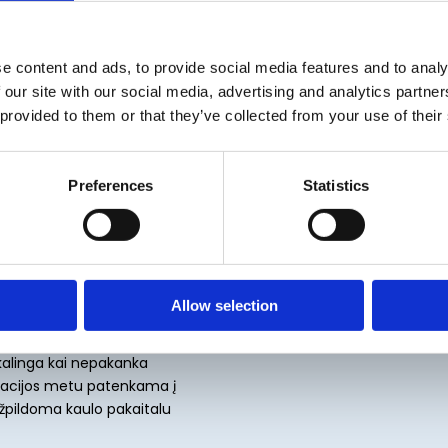
 – t.y. žandikaulio keteros
didelė paprasčiausiai nelieka
tikos procedūros: žandinio
e content and ads, to provide social media features and to analy
a kaulo pakaitalais, kaulo
 our site with our social media, advertising and analytics partn
 provided to them or that they’ve collected from your use of their
ekama įvairiose žandikaulio
Preferences
Statistics
a reikia užpildyti smulkius
implantacijos metu arba
pakaitalus ir membranas.
idesniems kaulo pločio ar
as iš kitos žandikaulio
Allow selection
kalinga kai nepakanka
eracijos metu patenkama į
 užpildoma kaulo pakaitalu