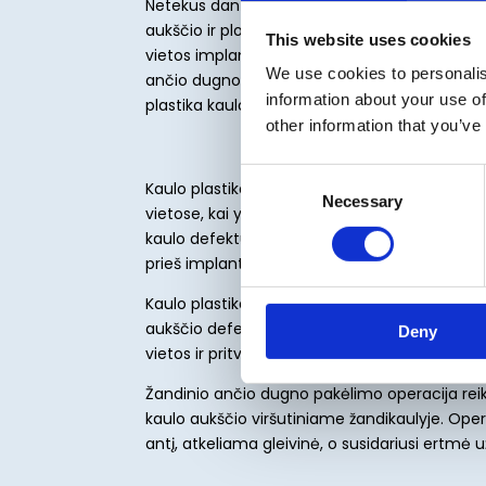
Netekus danties vyksta kaulo nykimo procecas
aukščio ir pločio mažėjimas. Kai atrofija yra 
This website uses cookies
vietos implantui. Tada atliekamos kaulo plas
We use cookies to personalis
ančio dugno pakėlimo operacija, kaulo plastik
information about your use of
plastika kaulo bloku.
other information that you’ve
Consent
Kaulo plastika kaulo pakaitalais gali būti atli
Necessary
Selection
vietose, kai yra nepakankamas kaulo plotis arb
kaulo defektus. Šios procedūros atliekamos 
prieš implantaciją, naudojant įvairius kaulo 
Kaulo plastika kaulo bloku atliekama esant d
aukščio defektams. Kaulo fragmentas paimam
Deny
vietos ir pritvirtinamas defekto vietoje.
Žandinio ančio dugno pakėlimo operacija rei
kaulo aukščio viršutiniame žandikaulyje. Op
antį, atkeliama gleivinė, o susidariusi ertmė